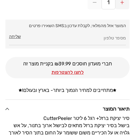
הגדל
הקטנת
כמות
כמות
עבור
עבור
המוצר אזל מהמלאי, לקבלת עדכון בSMS השאירו פרטים
סיר
סיר
יציקת
יציקת
שליחה
ברזל
ברזל
עם
עם
רגל
רגל
6
6
חברי מועדון חוסכים ₪
39.99
בקניית מוצר זה
ליטר
ליטר
לחצו להצטרפות
CutterPeeler
CutterPeeler
מתחייבים למחיר הנמוך ביותר- בארץ ובעולם!
תיאור המוצר
סיר יציקת ברזל+ רגל 6 ליטר CutterPeeler
בישול בסיר יציקת ברזל מתאים לבישול ארוך בתנור, על אש
גלויה או על הכיריים משום ששומר על החום בתוך הסיר לאורך