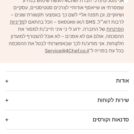
אני מסכים/ה כי חברת 4Chef תעשה שימוש במידע
שמסרתי או שייאסף אודותיי לצרכים סטטיסטיים, עסקיים
ושיווקיים,
וכן תפנה אליי לשם כך באמצעי תקשורת שונים –
לרבות דוא״ל, SMS ו/או וואטסאפ – הכל בהתאם ל
מדיניות
הפרטיות
של החברה.
ידוע לי כי איני חייב/ת למסור את
ההסכמה, אולם אם לא אסכים – לא אוכל להצטרף למועדון
הלקוחות. אני מודע/ת לכך
שבאפשרותי לבטל את ההסכמה
בכל עת בפנייה ל־
Service@4Chef.co.il
אודות
שירות לקוחות
סדנאות וקורסים