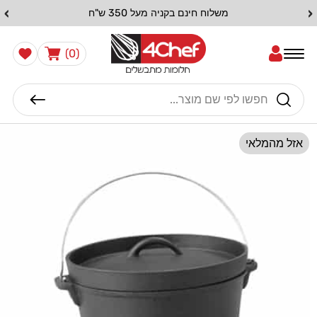
דלג
›
‹
יה מעל 350 ש"ח
לתוכן
0
הרשימה
עֲגָלָה
(0)
שלי
פריטים
חיפוש
דלג
לפרטי
אזל מהמלאי
המוצר