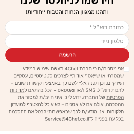
הירשמו לניוזלטר שלנו
ותהנו ממגוון הנחות והטבות ייחודיות!
אימייל
טלפון נייד
הרשמה
אני מסכים/ה כי חברת 4Chef תעשה שימוש במידע
שמסרתי או שייאסף אודותיי לצרכים סטטיסטיים, עסקיים
ושיווקיים,
וכן תפנה אליי לשם כך באמצעי תקשורת שונים –
לרבות דוא״ל, SMS ו/או וואטסאפ – הכל בהתאם ל
מדיניות
הפרטיות
של החברה.
ידוע לי כי איני חייב/ת למסור את
ההסכמה, אולם אם לא אסכים – לא אוכל להצטרף למועדון
הלקוחות. אני מודע/ת לכך
שבאפשרותי לבטל את ההסכמה
בכל עת בפנייה ל־
Service@4Chef.co.il