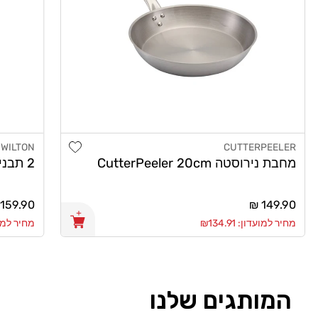
Add wishlist
WILTON
CUTTERPEELER
מוֹכֵר:
מוֹכֵר:
2 תבניות אינגליש קייק 30X11 וילטון
מחבת נירוסטה CutterPeeler 20cm
מחיר
149.90 ₪
מחיר
159.90 ₪
רגיל
רגיל
מחיר למועדון: ₪134.91
מחיר למועדון:
המותגים שלנו