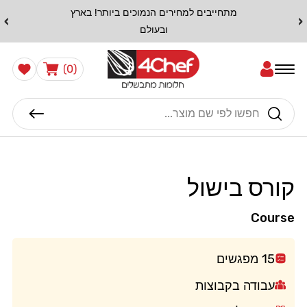
דלג
מתחייבים למחירים הנמוכים ביותר! בארץ
›
‹
לתוכן
ובעולם
0
הרשימה
עֲגָלָה
(0)
שלי
פריטים
חיפוש
קורס בישול
Course
15 מפגשים
עבודה בקבוצות