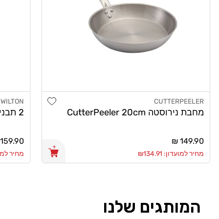
Add wishlist
WILTON
CUTTERPEELER
מוֹכֵר:
מוֹכֵר:
2 תבניות אינגליש קייק 30X11 וילטון
מחבת נירוסטה CutterPeeler 20cm
מחיר
149.90 ₪
מחיר
159.90 ₪
רגיל
רגיל
מחיר למועדון: ₪134.91
מחיר למועדון:
המותגים שלנו