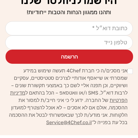
הירשמו לניוזלטר שלנו
ותהנו ממגוון הנחות והטבות ייחודיות!
אימייל
טלפון נייד
הרשמה
אני מסכים/ה כי חברת 4Chef תעשה שימוש במידע
שמסרתי או שייאסף אודותיי לצרכים סטטיסטיים, עסקיים
ושיווקיים,
וכן תפנה אליי לשם כך באמצעי תקשורת שונים –
לרבות דוא״ל, SMS ו/או וואטסאפ – הכל בהתאם ל
מדיניות
הפרטיות
של החברה.
ידוע לי כי איני חייב/ת למסור את
ההסכמה, אולם אם לא אסכים – לא אוכל להצטרף למועדון
הלקוחות. אני מודע/ת לכך
שבאפשרותי לבטל את ההסכמה
בכל עת בפנייה ל־
Service@4Chef.co.il