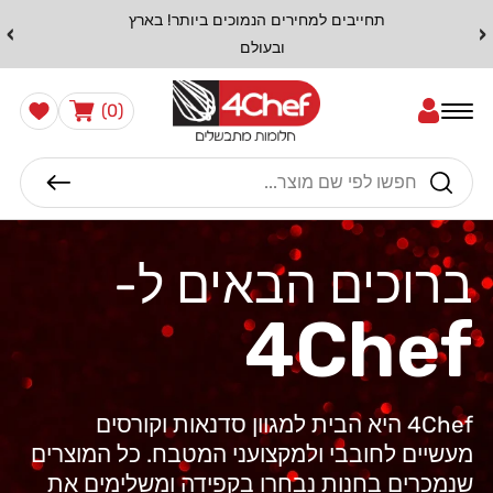
דלג
›
‹
זמני אספקה 5-7 ימי עסקים
לתוכן
0
הרשימה
עֲגָלָה
(0)
שלי
פריטים
חיפוש
ברוכים הבאים ל-
4Chef
4Chef היא הבית למגוון סדנאות וקורסים
מעשיים לחובבי ולמקצועני המטבח. כל המוצרים
שנמכרים בחנות נבחרו בקפידה ומשלימים את