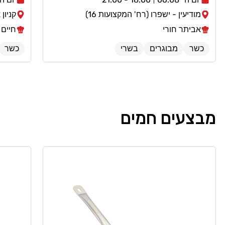
מודיעין - ישפרו (רח' המקצועות 16)
קניון אר
אביתר חורי
חיים 
כשר
מבוגרים
בשרי
כשר
מבצעים חמים