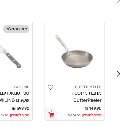
אזל מהמלאי
Add wishlist
ZWILLING
CUTTERPEELER
מוֹכֵר:
מוֹכֵר:
מחבת נירוסטה
סכין סנטוקו עם
CutterPeeler
שקעים lLING
PRO 14cm
20cm
מחיר
149.90 ₪
מחיר
599.90 ₪
רגיל
רגיל
מחיר למועדון: ₪134.91
מחיר למועדון: ₪539.91