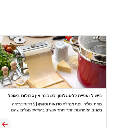
בישול ואפייה ללא גלוטן: כשכבר אין גבולות באוכל
מאת: טליה יוסף מנהלת סדנאות וסושף | 5 דקות קריאה
בשנים האחרונות יותר ויותר אנשים בישראל מגלים שהם
צריכים, או רוצים, לחיות ללא גלוטן. חלקם מאובחנים כחולי
צליאק, אחרים סובלים