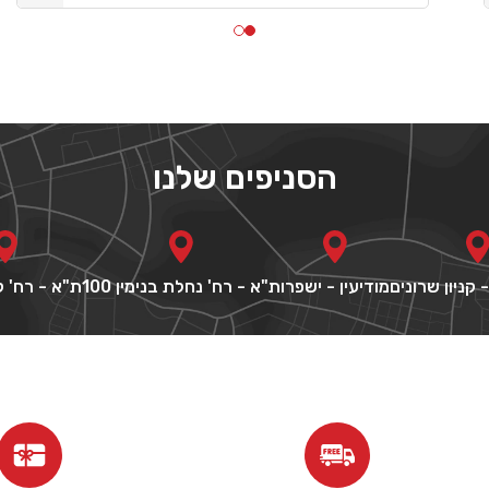
הסניפים שלנו
 קניון שרונים
מודיעין - ישפרו
ת"א - רח' נחלת בנימין 100
ת"א - רח' קר