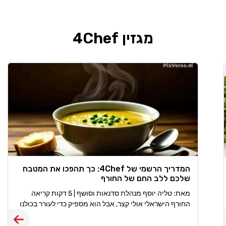
מגזין 4Chef
המדריך הרשמי של 4Chef: כך תהפכו את המטבח
שלכם ללב החם של החורף
מאת: טליה יוסף מנהלת סדנאות וסושף | 5 דקות קריאה
החורף הישראלי אולי קצר, אבל הוא מספיק כדי לעורר בכולנו
את החשק להתכרבל עם תבשיל חם. בעונת החורף המטבח
שלנו