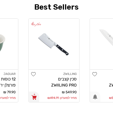
Best Sellers
המלצת השף
Add wishlist
Add wishlist
JAGUAR
ZWILLING
מוֹכֵר:
מוֹכֵר:
סכין קצבים
12 כוסות
ZWI
ZWIlLING PRO
פורצלן יר
Jaguar
12cm
מחיר
549.90 ₪
מחיר
79.90 ₪
רגיל
רגיל
מחיר למועדון: ₪494.91
מחיר למועדון: 1.91