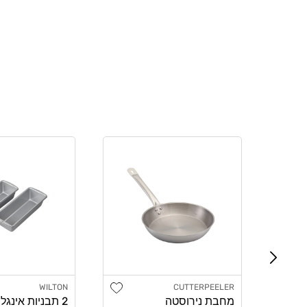
Add wishlist
WILTON
CUTTERPEELER
מוֹכֵר:
מוֹכֵר:
מחבת נירוסטה
2 תבניות אינגל