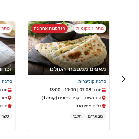
נותרו 1 מקומות
הזדמנות אחרונה
נותרו 1 מקומו
מאפים ממטבחי העולם
זכרונ
סדנת קולינרית
סדנת ק
יום ו׳ 07.08
10:00 - 13:00
יום ו׳ 08
הוד השרון – קניון שרונים (קומה 1)
מודיע
דלית מיצנמכר
חן ס
מבוגרים
חלבי
כשר