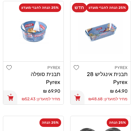
חדש
25% הנחה לחברי מועדון
25% הנחה לחברי מועדון
shlist
Add wishlist
PYREX
PYREX
מוֹכֵר:
מוֹכֵר:
תבנית אינגליש 28
תבנית סופלה
Pyrex
Pyrex
מחיר
64.90 ₪
מחיר
69.90 ₪
רגיל
רגיל
מחיר למועדון: ₪48.68
מחיר למועדון: ₪52.43
25% הנחה
25% הנחה