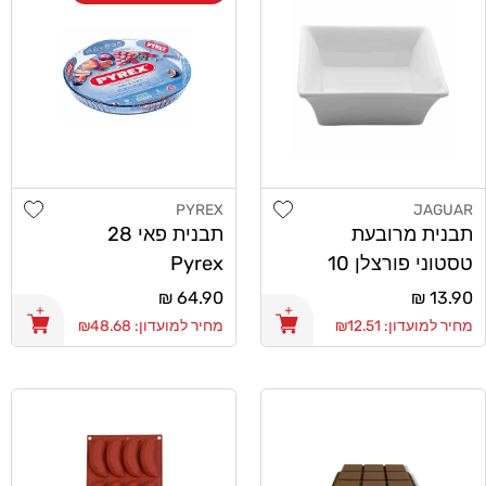
shlist
Add wishlist
PYREX
JAGUAR
מוֹכֵר:
מוֹכֵר:
תבנית מרובעת
תבנית פאי 28
טסטוני פורצלן 10
Pyrex
ס"מ
מחיר
13.90 ₪
מחיר
64.90 ₪
רגיל
רגיל
מחיר למועדון: ₪12.51
מחיר למועדון: ₪48.68