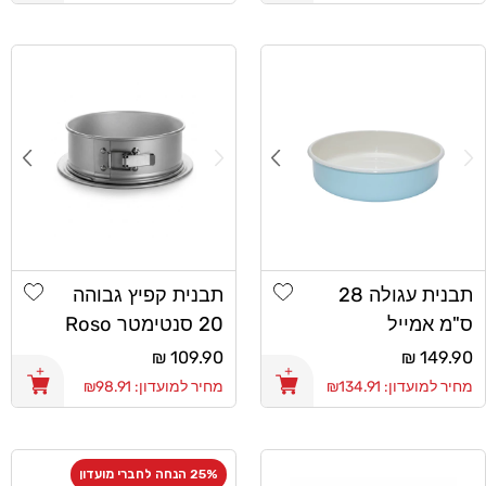
shlist
Add wishlist
תבנית עגולה 28
תבנית קפיץ גבוהה
ס"מ אמייל
20 סנטימטר Roso
Anodize Glaze
מחיר
149.90 ₪
מחיר
109.90 ₪
רגיל
רגיל
מחיר למועדון: ₪134.91
מחיר למועדון: ₪98.91
25% הנחה לחברי מועדון