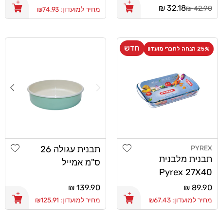
מחיר
32.18 ₪
רגיל
42.90 ₪
מחיר למועדון: ₪74.93
רגיל
חדש
25% הנחה לחברי מועדון
list
Add wishlist
PYREX
תבנית עגולה 26
מוֹכֵר:
תבנית מלבנית
ס"מ אמייל
Pyrex 27X40
מחיר
89.90 ₪
מחיר
139.90 ₪
רגיל
רגיל
מחיר למועדון: ₪67.43
מחיר למועדון: ₪125.91