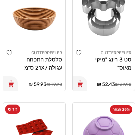
shlist
Add wishlist
CUTTERPEELER
CUTTERPEELER
מוֹכֵר:
מוֹכֵר:
סט 3 רינג "מיקי
סלסלת התפחה
מאוס"
עגולה 21X7 ס"מ
CutterPeeler
CutterPeeler
מחיר
52.43 ₪
מחיר
59.93 ₪
79.90 ₪
69.90 ₪
רגיל
רגיל
חדש
25% הנחה