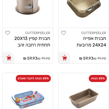
list
Add wishlist
CUTTERPEELER
CUTTERPEELER
מוֹכֵר:
מוֹכֵר:
תבנית אפייה
תבנית קפיץ 20X13
24X24 מרובעת
תחתית רחבה זהב
CutterPeeler
CutterPeeler
מחיר
59.93 ₪
מחיר
59.93 ₪
79.90 ₪
79.90 ₪
רגיל
רגיל
25% הנחה
25% הנחה לחברי מועדון