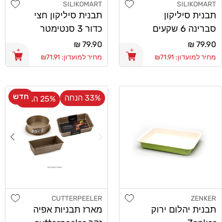
shlist
Add wishlist
SILIKOMART
SILIKOMART
מוֹכֵר:
מוֹכֵר:
תבנית סיליקון
תבנית סיליקון חצי
סברינה 6 שקעים
כדור 3 סנטימטר
Silikomart
Silikomart
מחיר
79.90 ₪
מחיר
79.90 ₪
רגיל
רגיל
מחיר למועדון: ₪71.91
מחיר למועדון: ₪71.91
חדש
33% הנחה
25% הנחה
shlist
Add wishlist
CUTTERPEELER
ZENKER
מוֹכֵר:
מוֹכֵר:
תבנית יהלום ירוק
מארז תבניות אפיה