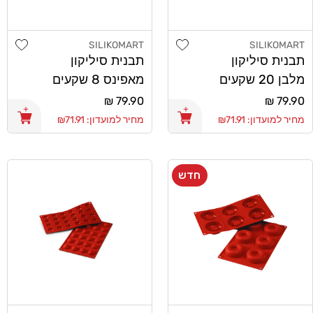
shlist
Add wishlist
SILIKOMART
SILIKOMART
מוֹכֵר:
מוֹכֵר:
תבנית סיליקון
תבנית סיליקון
מלבן 20 שקעים
מאפינס 8 שקעים
Silikomart
Silikomart
מחיר
79.90 ₪
מחיר
79.90 ₪
רגיל
רגיל
מחיר למועדון: ₪71.91
מחיר למועדון: ₪71.91
חדש