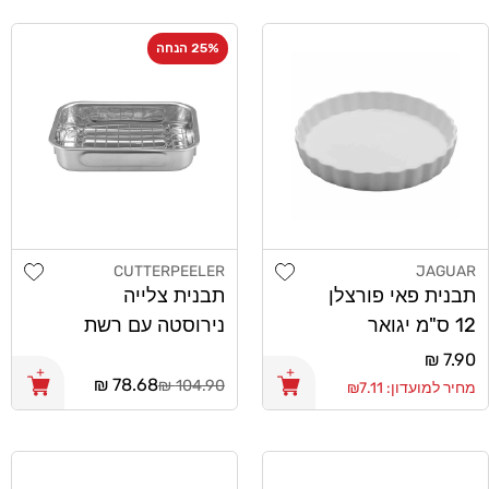
25% הנחה
list
Add wishlist
CUTTERPEELER
JAGUAR
מוֹכֵר:
מוֹכֵר:
תבנית פאי פורצלן
תבנית צלייה
12 ס"מ יגואר
נירוסטה עם רשת
CutterPeeler
7.90 ₪
מחיר
28X37
מחיר
78.68 ₪
רגיל
104.90 ₪
מחיר למועדון: ₪7.11
רגיל