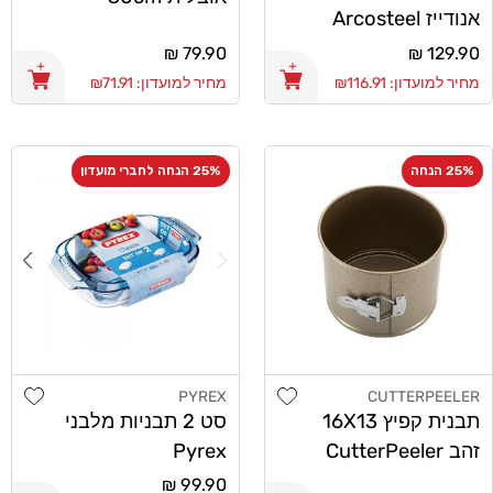
אנודייז Arcosteel
26cm
מחיר
129.90 ₪
מחיר
79.90 ₪
רגיל
רגיל
מחיר למועדון: ₪116.91
מחיר למועדון: ₪71.91
25% הנחה
25% הנחה לחברי מועדון
list
Add wishlist
PYREX
CUTTERPEELER
מוֹכֵר:
מוֹכֵר:
תבנית קפיץ 16X13
סט 2 תבניות מלבני
זהב CutterPeeler
Pyrex
מחיר
99.90 ₪