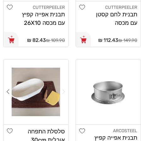
list
Add wishlist
CUTTERPEELER
CUTTERPEELER
מוֹכֵר:
מוֹכֵר:
תבנית לחם קסטן
תבנית אפייה קפיץ
עם מכסה
עם מכסה 26X10
זהב CutterPeeler
מחיר
112.43 ₪
מחיר
82.43 ₪
109.90 ₪
149.90 ₪
רגיל
רגיל
list
Add wishlist
ARCOSTEEL
סלסלת התפחה
מוֹכֵר:
תבנית אפייה קפיץ
אובלית 30cm