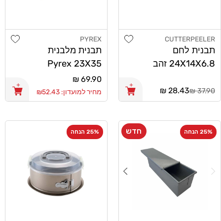
list
Add wishlist
PYREX
CUTTERPEELER
מוֹכֵר:
מוֹכֵר:
תבנית לחם
תבנית מלבנית
24X14X6.8 זהב
Pyrex 23X35
CutterPeeler
מחיר
69.90 ₪
מחיר
28.43 ₪
רגיל
37.90 ₪
מחיר למועדון: ₪52.43
רגיל
חדש
25% הנחה
25% הנחה