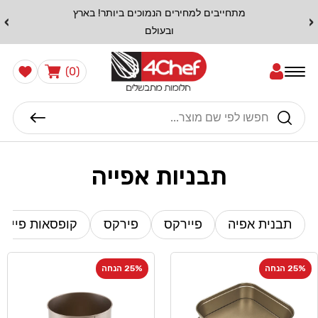
דלג
מתחייבים למחירים הנמוכים ביותר! בארץ
›
‹
לתוכן
ובעולם
0
הרשימה
עֲגָלָה
(0)
שלי
פריטים
חיפוש
תבניות אפייה
תבנית אפיה
פיירקס
פירקס
קופסאות פיירק
25% הנחה
25% הנחה