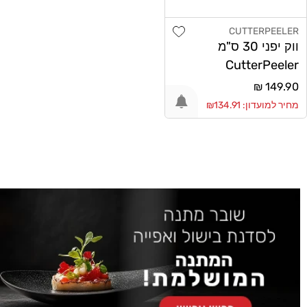
Add wishlist
CUTTERPEELER
מוֹכֵר:
ווק יפני 30 ס"מ
CutterPeeler
מחיר
149.90 ₪
רגיל
מחיר למועדון: ₪134.91