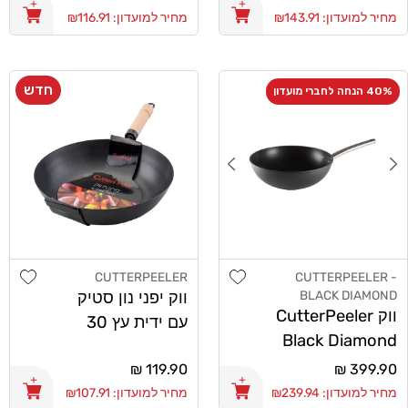
רגיל
רגיל
מחיר למועדון: ₪143.91
מחיר למועדון: ₪116.91
חדש
40% הנחה לחברי מועדון
list
Add wishlist
CUTTERPEELER
CUTTERPEELER -
מוֹכֵר:
מוֹכֵר:
BLACK DIAMOND
ווק יפני נון סטיק
ווק CutterPeeler
עם ידית עץ 30
Black Diamond
CutterPeeler
30cm
מחיר
399.90 ₪
מחיר
119.90 ₪
רגיל
רגיל
מחיר למועדון: ₪239.94
מחיר למועדון: ₪107.91