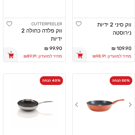
list
Add wishlist
ווק סיני 2 ידיות
CUTTERPEELER
מוֹכֵר:
ווק פלדה כחולה 2
נירוסטה
ידיות
CutterPeeler
CutterPeeler
מחיר
109.90 ₪
מחיר
99.90 ₪
30cm
18cm
רגיל
רגיל
מחיר למועדון: ₪98.91
מחיר למועדון: ₪89.91
50% הנחה
40% הנחה