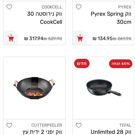
list
Add wishlist
COOKCELL
PYREX
מוֹכֵר:
מוֹכֵר:
ווק Pyrex Spring
ווק נירוסטה 30
CookCell
30cm
מחיר
134.95 ₪
מחיר
317.94 ₪
529.90 ₪
269.90 ₪
רגיל
רגיל
חדש
40% הנחה
list
Add wishlist
CUTTERPEELER
TEFAL
מוֹכֵר:
מוֹכֵר:
ווק 28 UnlimIted
ווק יפני 2 ידית עץ