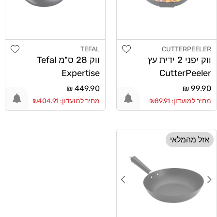
list
Add wishlist
TEFAL
CUTTERPEELER
מוֹכֵר:
מוֹכֵר:
ווק יפני 2 ידית עץ
ווק 28 ס"מ Tefal
Expertise
CutterPeeler
30cm
מחיר
99.90 ₪
מחיר
449.90 ₪
רגיל
רגיל
מחיר למועדון: ₪89.91
מחיר למועדון: ₪404.91
אזל מהמלאי