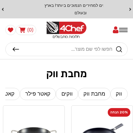
דלג
מתחייבים למחירים הנמוכים ביותר! בארץ
›
‹
לתוכן
ובעולם
0
הרשימה
עֲגָלָה
(0)
שלי
פריטים
חיפוש
מחבת ווק
ווק
מחבת ווק
ווקים
קאטר פילר
קאטרפ
20% הנחה