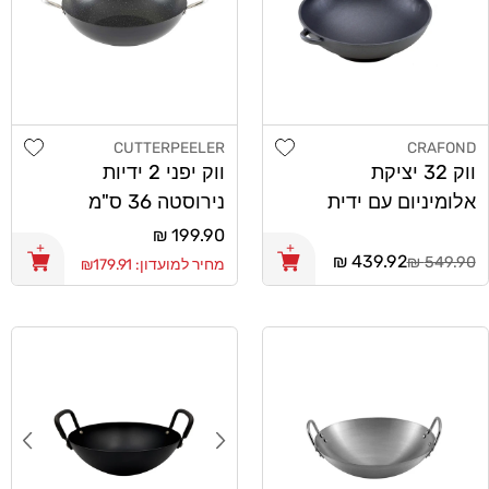
list
Add wishlist
CUTTERPEELER
CRAFOND
מוֹכֵר:
מוֹכֵר:
ווק 32 יציקת
ווק יפני 2 ידיות
אלומיניום עם ידית
נירוסטה 36 ס"מ
CutterPeeler
Crafond
מחיר
199.90 ₪
מחיר
439.92 ₪
רגיל
549.90 ₪
מחיר למועדון: ₪179.91
רגיל