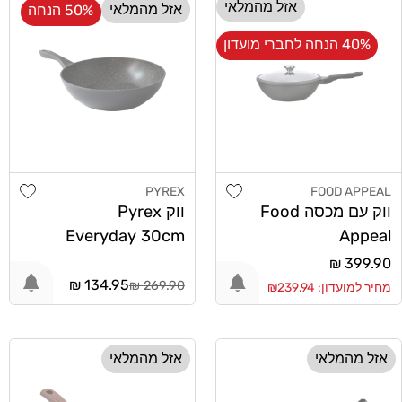
אזל מהמלאי
אזל מהמלאי
50% הנחה
40% הנחה לחברי מועדון
list
Add wishlist
PYREX
FOOD APPEAL
מוֹכֵר:
מוֹכֵר:
ווק עם מכסה Food
ווק Pyrex
Everyday 30cm
Appeal
BlackBerry 30cm
מחיר
399.90 ₪
מחיר
134.95 ₪
רגיל
269.90 ₪
מחיר למועדון: ₪239.94
רגיל
אזל מהמלאי
אזל מהמלאי