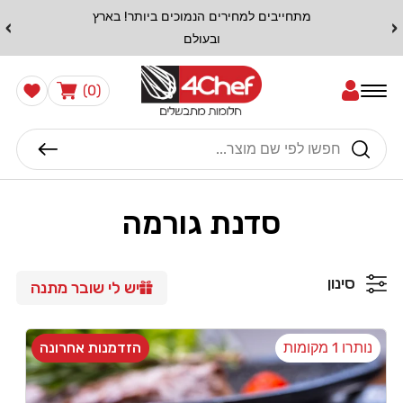
דלג
מתחייבים למחירים הנמוכים ביותר! בארץ
›
‹
לתוכן
ובעולם
0
הרשימה
עֲגָלָה
(0)
שלי
פריטים
חיפוש
סדנת גורמה
סינון
יש לי שובר מתנה
נותרו 1 מקומות
הזדמנות אחרונה