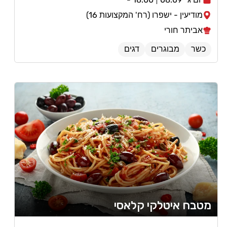
מודיעין - ישפרו (רח' המקצועות 16)
אביתר חורי
כשר
מבוגרים
דגים
מטבח איטלקי קלאסי