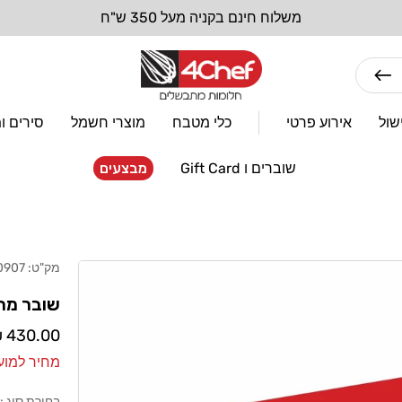
שול
אירוע פרטי
כלי מטבח
מוצרי חשמל
סירים ו
שוברים ו Gift Card
מבצעים
מק"ט:
0907
שובר מתנה
מחיר
430.00 ₪
רגיל
מחיר למועדון: 0
בחירת סוג :