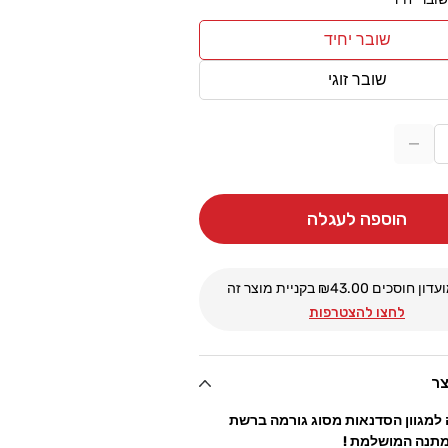
שובר יחיד
הגרסה
שובר זוגי
אזלה
הגרסה
או
אזלה
לא
או
הקטנת
זמינה
כמות
לא
עבור
זמינה
הוספה לעגלה
שובר
מתנה
לסדנת
גורמה
עדון חוסכים ₪
43.00
בקניית מוצר זה
4Chef
לחצו להצטרפות
צר
למגוון הסדנאות מסוג גורמה ברשת