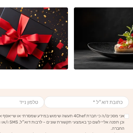
אימייל
טלפון נייד
אני מסכים/ה כי חברת 4Chef תעשה שימוש במידע שמסרתי או שייאסף אודותיי לצרכים סטטיסטיים, עסקיים ושיווקיים,
וכן תפנה אליי לשם כך באמצעי תקשורת שונים – לרבות דוא״ל, SMS ו/או וואטסאפ – הכל בהתאם ל
החברה.