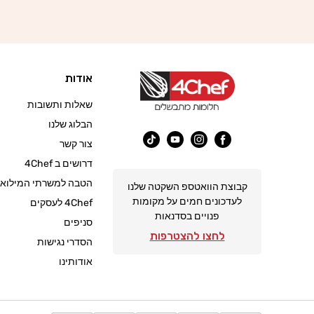
אודות
שאלות ותשובות
הבלוג שלנו
צור קשר
פייסבוק
אינסטגרם
יוטיוב
טיק
דרושים ב 4Chef
טוק
הטבה למשרתי המילואי
קבוצת הוואטספ השקטה שלנו
לעדכונים חמים על מקומות
4Chef לעסקים
פנויים בסדנאות
סניפים
לחצו להצטרפות
הסדרי נגישות
אודותינו