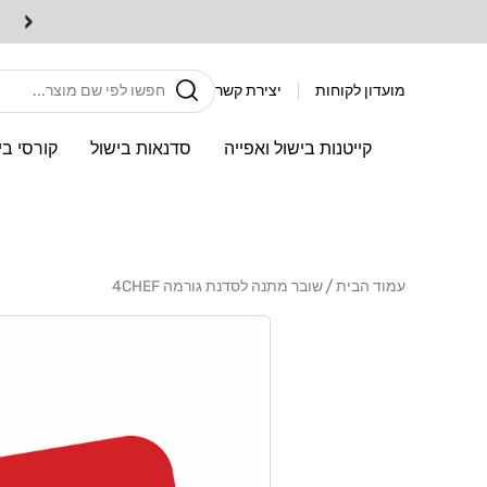
דלג
‹
משלוח חינם בקניה מעל 350 ש"ח
לתוכן
חיפוש
מועדון לקוחות
יצירת קשר
קייטנות בישול ואפייה
סדנאות בישול
קורסי בי
עמוד הבית
שובר מתנה לסדנת גורמה 4CHEF
דלג
לפרטי
המוצר