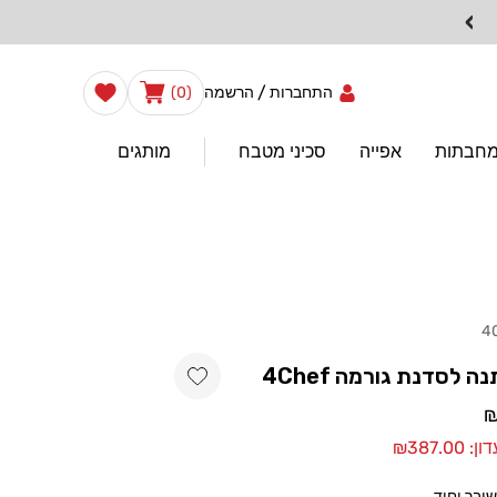
›
0
הרשימה
/
עֲגָלָה
התחברות
הרשמה
(0)
שלי
פריטים
מחבתות
אפייה
סכיני מטבח
מותגים
4
Add wishlist
 לסדנת גורמה 4Chef
₪387.0
שובר יחיד