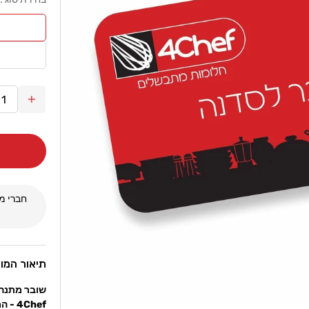
הגדל
כמות
עבור
שובר
מתנה
לסדנת
גורמה
חברי מו
4Chef
תיאור המו
שובר מתנה 
4Chef - המתנה המושלמת !