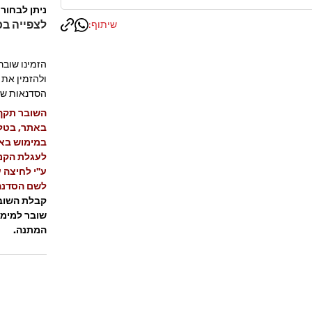
ניתן לבחור 
לצפייה בכ
שיתוף:
הזמינו שובר
ולהזמין את 
הסדנאות של 4Chef, במקום ובמועד הנוח ש
באתר, בטלפ
במימוש בא
לעגלת הקני
ע"י לחיצה 
לשם הסדנה
שובר למימוש
המתנה.