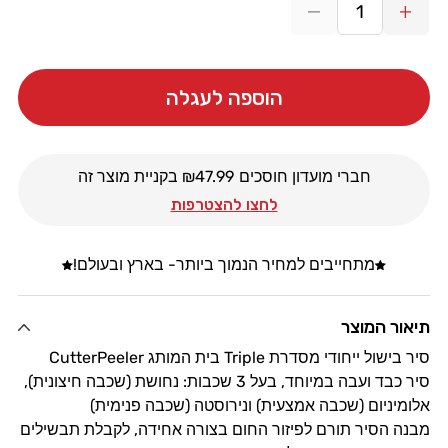
הגדל
הקטנת
כמות
כמות
עבור
עבור
סיר
סיר
הוספה לעגלה
נחושת
נחושת
CutterPeeler
CutterPeeler
Triple
Triple
חברי מועדון חוסכים ₪
47.99
בקניית מוצר זה
30X9.5
30X9.5
לחצו להצטרפות
מתחייבים למחיר הנמוך ביותר- בארץ ובעולם!
תיאור המוצר
סיר בישול ייחודי מסדרת Triple בית המותג CutterPeeler
סיר כבד ועבה במיוחד, בעל 3 שכבות: נחושת (שכבה חיצונית),
אלומיניום (שכבה אמצעית) ונירוסטה (שכבה פנימית)