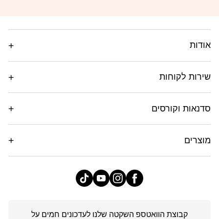
בכל עת בפנייה ל־
Service@4Chef.co.il
אודות
שירות לקוחות
סדנאות וקורסים
מוצרים
פייסבוק
אינסטגרם
יוטיוב
טיק
טוק