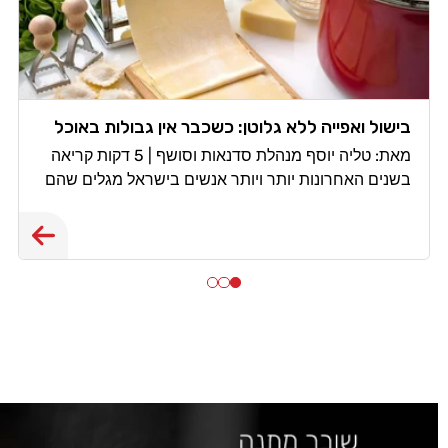
בישול ואפייה ללא גלוטן: כשכבר אין גבולות באוכל
מאת: טליה יוסף מנהלת סדנאות וסושף | 5 דקות קריאה
בשנים האחרונות יותר ויותר אנשים בישראל מגלים שהם
צריכים, או רוצים, לחיות ללא גלוטן. חלקם מאובחנים
כחולי צליאק, אחרים סובלים