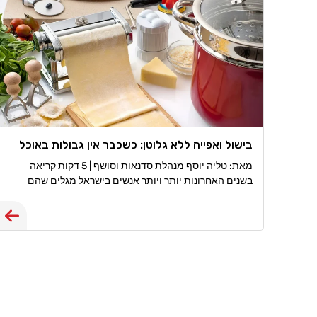
בישול ואפייה ללא גלוטן: כשכבר אין גבולות באוכל
מאת: טליה יוסף מנהלת סדנאות וסושף | 5 דקות קריאה
בשנים האחרונות יותר ויותר אנשים בישראל מגלים שהם
צריכים, או רוצים, לחיות ללא גלוטן. חלקם מאובחנים כחולי
צליאק, אחרים סובלים