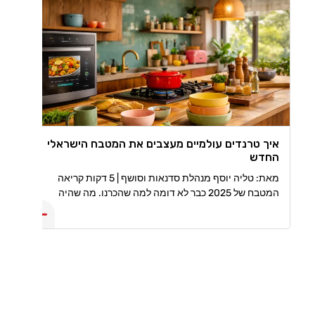
איך טרנדים עולמיים מעצבים את המטבח הישראלי
החדש
מאת: טליה יוסף מנהלת סדנאות וסושף | 5 דקות קריאה
המטבח של 2025 כבר לא דומה למה שהכרנו. מה שהיה
פעם, פונקציונלי בלבד הפך למרחב עיצובי, טכנולוגי ואישי
שמספר סיפור