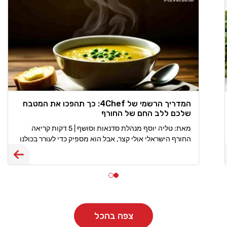
המדריך הרשמי של 4Chef: כך תהפכו את המטבח
שלכם ללב החם של החורף
מאת: טליה יוסף מנהלת סדנאות וסושף | 5 דקות קריאה
החורף הישראלי אולי קצר, אבל הוא מספיק כדי לעורר בכולנו
את החשק להתכרבל עם תבשיל חם. בעונת החורף המטבח
שלנו
צפה בהכל