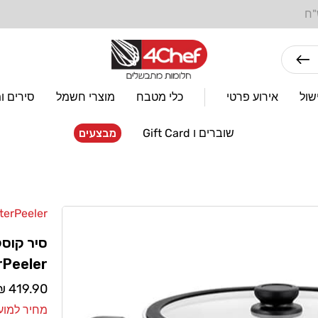
מתחייבים למחירים הנמוכים ביותר! בארץ ובעולם
שול
אירוע פרטי
כלי מטבח
מוצרי חשמל
סירים ו
שוברים ו Gift Card
מבצעים
terPeeler
מוֹכֵר:
rPeeler
מחיר
419.90 ₪
רגיל
מחיר למועדון: 1