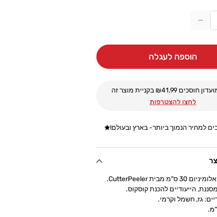
הקטנת
כמות
עבור
הוספה לעגלה
סיר
קוסקוס
יום
אלומיניום
30
עדון חוסכים ₪
41.99
בקניית מוצר זה
ס&quot;מ
ס&quot;מ
לחצו להצטרפות
CutterPeeler
Cutter
ם למחיר הנמוך ביותר- בארץ ובעולם!
צר
ס"מ מבית CutterPeeler.
סננת, הייעודיים להכנת קוסקוס.
ים: גז, חשמל וקרמי.