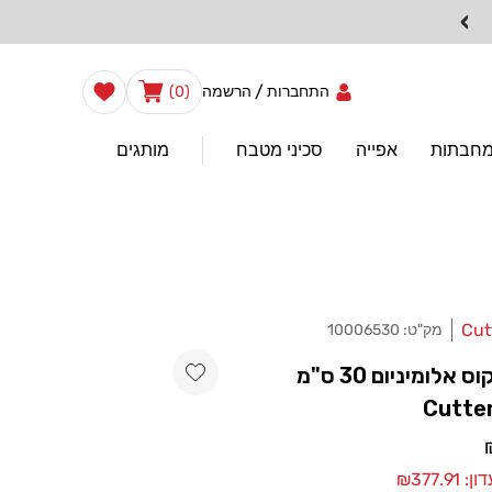
›
0
הרשימה
/
עֲגָלָה
התחברות
הרשמה
(0)
שלי
פריטים
מחבתות
אפייה
סכיני מטבח
מותגים
Cut
מק"ט:
10006530
Add wishlist
סיר קוסקוס אלומיניום 30 ס"מ
Cutte
₪377.9