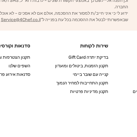
וכן תפנה אליי לשם כך באמצעי תקשורת שונים – לרבות דוא״ל, SMS ו/או וואטסאפ – הכל בהתאם ל
החברה.
ידוע לי כי איני חייב/ת למסור את ההסכמה, אולם אם לא אסכים – לא אוכל
שבאפשרותי לבטל את ההסכמה בכל עת בפנייה ל־
Service@4Chef.co.il
שירות לקוחות
סדנאות וקורסי
בדיקת יתרה Gift Card
תקנון הצטרפות ובי
תקנון הזמנות, ביטולים ומועדון
השפים שלנו
קנייה עם שובר ביימי
סדנאות אירוע פרט
תקנון התחייבות למחיר הנמוך
ם
תקנון מדיניות פרטיות