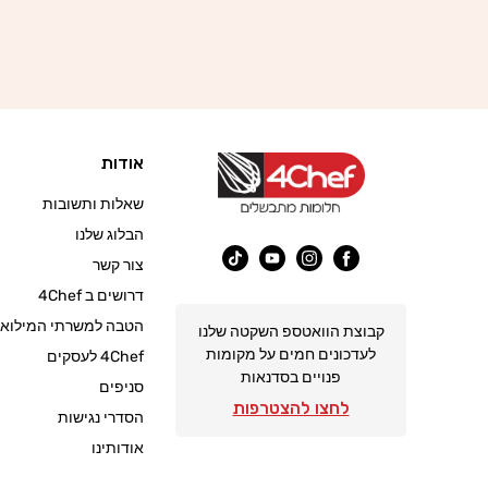
אודות
שאלות ותשובות
הבלוג שלנו
צור קשר
פייסבוק
אינסטגרם
יוטיוב
טיק
דרושים ב 4Chef
טוק
הטבה למשרתי המילואי
קבוצת הוואטספ השקטה שלנו
לעדכונים חמים על מקומות
4Chef לעסקים
פנויים בסדנאות
סניפים
לחצו להצטרפות
הסדרי נגישות
אודותינו