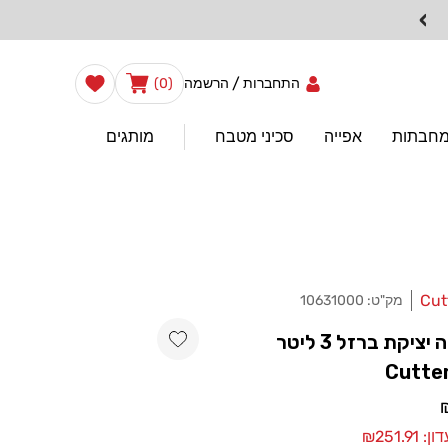
›
0
הרשימה
/
עֲגָלָה
התחברות
הרשמה
(0)
שלי
פריטים
מחבתות
אפייה
סכיני מטבח
מותגים
Cut
מק"ט:
10631000
Add wishlist
סיר פויקה יציקת ברזל 3 ליטר
Cutte
₪251.9