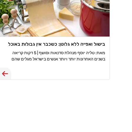
בישול ואפייה ללא גלוטן: כשכבר אין גבולות באוכל
מאת: טליה יוסף מנהלת סדנאות וסושף | 5 דקות קריאה
בשנים האחרונות יותר ויותר אנשים בישראל מגלים שהם
צריכים, או רוצים, לחיות ללא גלוטן. חלקם מאובחנים כחולי
צליאק, אחרים סובלים