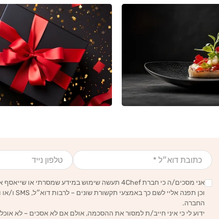
אימייל
טלפון נייד
אני מסכים/ה כי חברת 4Chef תעשה שימוש במידע שמסרתי או שייאסף אודותיי לצרכים סטטיסטיים, עסקיים ושיווקיים,
וכן תפנה אליי לשם כך באמצעי תקשורת שונים – לרבות דוא״ל, SMS ו/או וואטסאפ – הכל בהתאם ל
החברה.
ידוע לי כי איני חייב/ת למסור את ההסכמה, אולם אם לא אסכים – לא אוכל