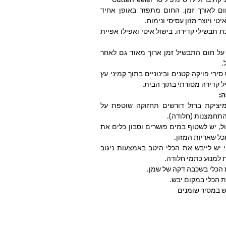
ום לאורך זמן, החום מתפזר באופן אחיד
יטי ויוצר מזון עסיסי ונימוח.
 תבשילי קדירה, בישול איטי ואפילו אפיית
על חום התבשיל זמן ארוך מאוד גם לאחר
.
סירי פויקה קטנים ובינוניים בתוך קמיני עץ
ל קדירה מסורתי בתוך הבית.
ה
:
מיציקת ברזל דורשים תחזוקה שוטפת על
התחמצנות (חלודה).
ל, יש לשטוף במים פושרים וסבון כלים את
כל שאריות המזון.
י יש לייבש את הכלי היטב באמצעות ניגוב
 למנוע כתמי חלודה.
 הכלי בשכבה דקה של שמן.
 הכלי במקום יבש.
 במסיר שומנים