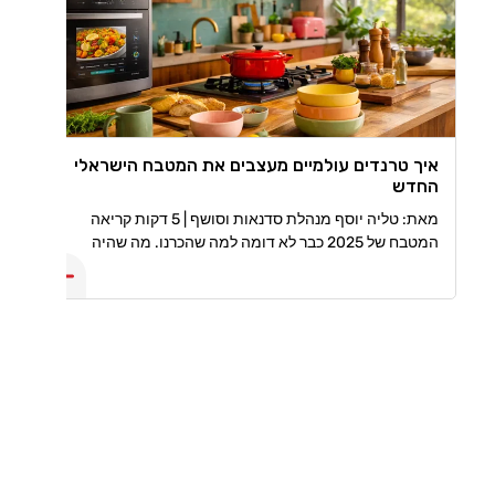
איך טרנדים עולמיים מעצבים את המטבח הישראלי
החדש
מאת: טליה יוסף מנהלת סדנאות וסושף | 5 דקות קריאה
המטבח של 2025 כבר לא דומה למה שהכרנו. מה שהיה
פעם, פונקציונלי בלבד הפך למרחב עיצובי, טכנולוגי ואישי
שמספר סיפור