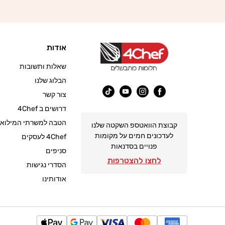
אודות
שאלות ותשובות
הבלוג שלנו
צור קשר
פייסבוק
אינסטגרם
יוטיוב
טיק
דרושים ב 4Chef
טוק
הטבה למשרתי המילואי
קבוצת הוואטספ השקטה שלנו
לעדכונים חמים על מקומות
4Chef לעסקים
פנויים בסדנאות
סניפים
לחצו להצטרפות
הסדרי נגישות
אודותינו
שיטות