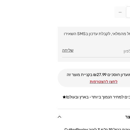
הקטנת
כמות
עבור
סיר
המוצר אזל מהמלאי, לקבלת עדכון בSMS השאירו
פויקה
יציקת
שליחה
ברזל
3
ליטר
CutterPeeler
Cutter
עדון חוסכים ₪
27.99
בקניית מוצר זה
לחצו להצטרפות
ם למחיר הנמוך ביותר- בארץ ובעולם!
צר
"מ 3 ליטר CutterPeeler