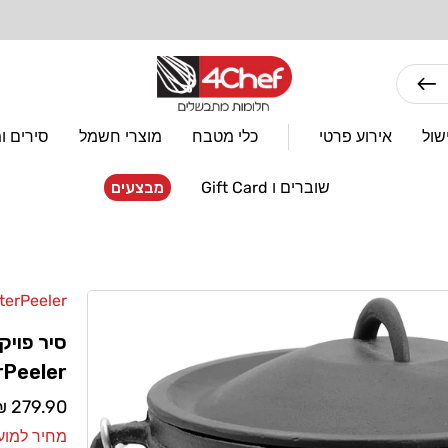
מתחייבים למחירים הנמוכים ביותר! בארץ ובעולם
שול
אירוע פרטי
כלי מטבח
מוצרי חשמל
סירים ו
שוברים ו Gift Card
מבצעים
terPeeler
מוֹכֵר:
rPeeler
מחיר
279.90 ₪
רגיל
מחיר למועדון: 1