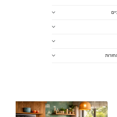
יים
חזרות