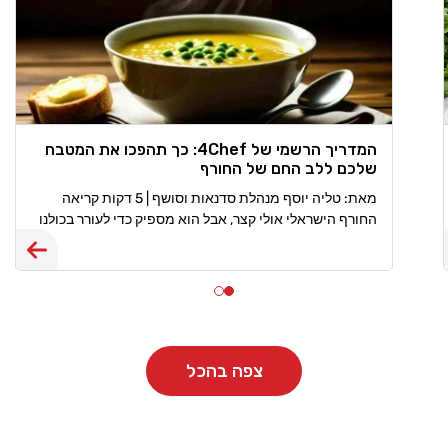
המדריך הרשמי של 4Chef: כך תהפכו את המטבח
שלכם ללב החם של החורף
מאת: טליה יוסף מנהלת סדנאות וסושף | 5 דקות קריאה
החורף הישראלי אולי קצר, אבל הוא מספיק כדי לעורר בכולנו
את החשק להתכרבל עם תבשיל חם. בעונת החורף המטבח
שלנו
צפה בהכל