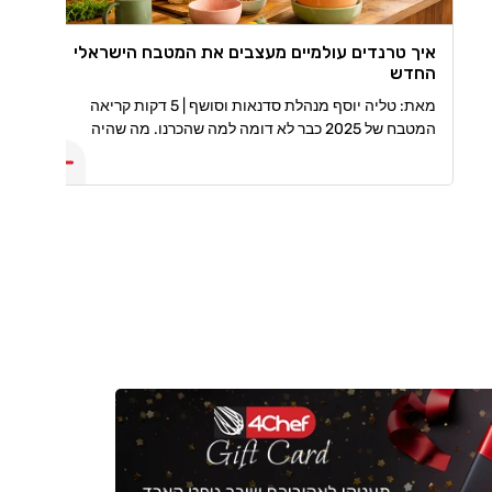
איך טרנדים עולמיים מעצבים את המטבח הישראלי
החדש
מאת: טליה יוסף מנהלת סדנאות וסושף | 5 דקות קריאה
המטבח של 2025 כבר לא דומה למה שהכרנו. מה שהיה
פעם, פונקציונלי בלבד הפך למרחב עיצובי, טכנולוגי ואישי
שמספר סיפור