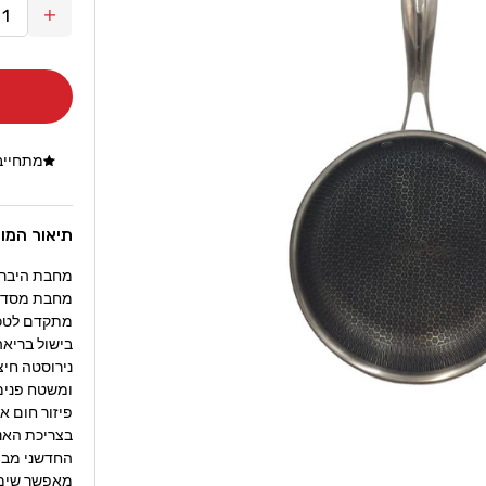
הגדל
כמות
עבור
מחבת
נירוסט
היבריד
מתחייבי
ד
Peeler
תיאור המו
32cm
מחבת היברידית מ
מחבת מסד
מתקדם לטכנו
בישול בריאה
נירוסטה חיצו
החדשני מבו
מאפשר שימוש