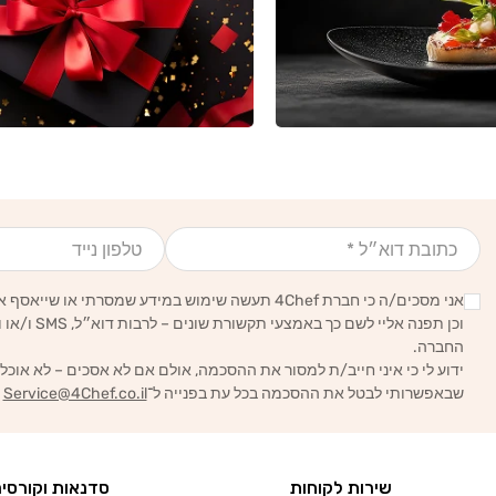
אימייל
טלפון נייד
אני מסכים/ה כי חברת 4Chef תעשה שימוש במידע שמסרתי או שייאסף אודותיי לצרכים סטטיסטיים, עסקיים ושיווקיים,
וכן תפנה אליי לשם כך באמצעי תקשורת שונים – לרבות דוא״ל, SMS ו/או וואטסאפ – הכל בהתאם ל
החברה.
ידוע לי כי איני חייב/ת למסור את ההסכמה, אולם אם לא אסכים – לא אוכל
שבאפשרותי לבטל את ההסכמה בכל עת בפנייה ל־
Service@4Chef.co.il
שירות לקוחות
סדנאות וקורסי