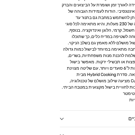
ה לאורך זמן ושומרת על הביצועים והברק
ינטנסיבי. הודות לעמידות הגבוהה של
יתן להשתמש במחבת גם בתנור עד
לטמפרטורה של 230 מעלות, והיא מתאימה לכל סוגי
 חשמל, קרמי, הלוגן ואינדוקציה. בנוסף,
ה לשטיפה במדיח כלים, כך שתוכלו
ול מושלם ללא מאמץ גם בשלב הניקוי.
ה מתאימה במיוחד לבישול כמות גדולה
ושלמת להכנת מנות משפחתיות, בשרים,
צות או תבשילי ירקות. מאפשר בישול
אחיד של מנות ל־6 סועדים ויותר, עם שליטה מצוינת
אה.
סדרת Hybrid Cooking מבית
CutterPeeler מציעה שילוב מושלם של טכנולוגיה,
ות לחוויית בישול מקצועית במטבח הביתי.
יים