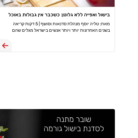
בישול ואפייה ללא גלוטן: כשכבר אין גבולות באוכל
מאת: טליה יוסף מנהלת סדנאות וסושף | 5 דקות קריאה
בשנים האחרונות יותר ויותר אנשים בישראל מגלים שהם
צריכים, או רוצים, לחיות ללא גלוטן. חלקם מאובחנים כחולי
צליאק, אחרים סובלים