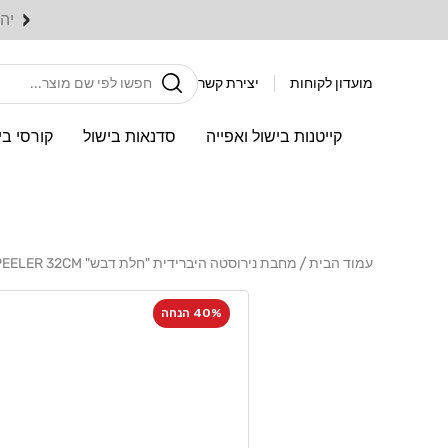
דלג
‹
לתוכן
חיפוש
מועדון לקוחות
יצירת קשר
קייטנות בישול ואפייה
סדנאות בישול
קורסי בי
עמוד הבית
מחבת נירוסטה היברידית "חלת דבש" CUTTERPEELER 32CM
דלג
לפרטי
40% הנחה
המוצר