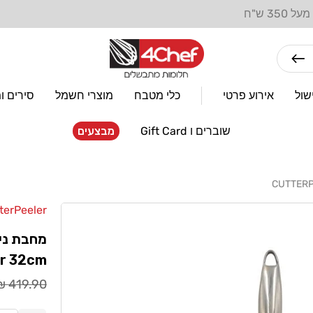
מתחייבים למחירים הנמוכים ביותר! בארץ ובעולם
שול
אירוע פרטי
כלי מטבח
מוצרי חשמל
סירים ו
שוברים ו Gift Card
מבצעים
terPeeler
מוֹכֵר:
מחבת ני
er 32cm
מחיר
419.90 ₪
רגיל