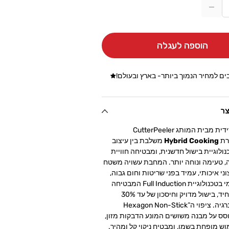
הקטנת
כמות
עבור
הוספה לעגלה
מחבת
ה
נירוסטה
ית
היברידית
ם למחיר הנמוך ביותר- בארץ ובעולם!
&quot;חלת
&quot;חלת
בש&quot;
דבש&quot;
CutterPeeler
Cutter
צר
32cm
בית המותג CutterPeeler
רת
Hybrid Cooking
משלבת בין עיצוב
לוגיית בישול חדשנית, ומבטיחה חוויית
, טעימה ונוחה יותר. המחבת עשויה משטח
ני איכותי, עמיד בפני שריטות וחום גבוה,
ומשטח פנימי בטכנולוגיית Full Induction המבטיחה
פיזור חום אחיד, בישול מדויק וחיסכון של עד 30%
בצריכת האנרגיה. ציפוי ה־Hexagon Non-Stick
סס על מבנה משושים המונע הדבקות מזון,
 מופחת בשמן, ומבטיח ניקוי קל ומהיר.