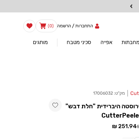
›
0
הרשימה
/
עֲגָלָה
התחברות
הרשמה
(0)
שלי
פריטים
מחבתות
אפייה
סכיני מטבח
מותגים
Cut
מק"ט:
17006032
Add wishlist
רוסטה היברידית "חלת דבש"
CutterPeel
251.94 ₪