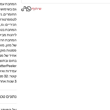
המחבת עמיד
שיתוף:
גם בשימוש א
החומרים, נ
הכיריים: גז,
המחבת בטוח
ליהנות מביש
המחבת הרחב
של מזון, מ
פסטות מוקפ
בחום ובתוצ
עמידות ואיכ
קוטר: 32 סנטימטר
3 שנות אחריות
נתונים טכנ