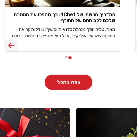
המדריך הרשמי של 4Chef: כך תהפכו את המטבח
שלכם ללב החם של החורף
מאת: טליה יוסף מנהלת סדנאות וסושף | 5 דקות קריאה
החורף הישראלי אולי קצר, אבל הוא מספיק כדי לעורר בכולנו
את החשק להתכרבל עם תבשיל חם. בעונת החורף המטבח
שלנו
צפה בהכל