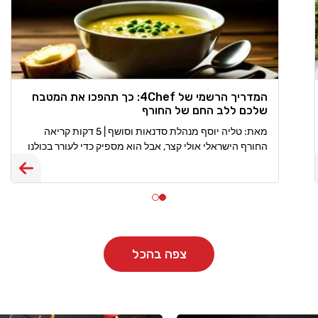
המדריך הרשמי של 4Chef: כך תהפכו את המטבח
שלכם ללב החם של החורף
מאת: טליה יוסף מנהלת סדנאות וסושף | 5 דקות קריאה
החורף הישראלי אולי קצר, אבל הוא מספיק כדי לעורר בכולנו
את החשק להתכרבל עם תבשיל חם. בעונת החורף המטבח
שלנו
צפה בהכל