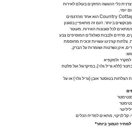
COREL, יצרנית כלי ההגשה החזקים בעולם לאירוח
ם יומי.
Country Cotta
318 הוא אחד מהדגמים
מבוקשים ביותר. דגם זה מתאפיין בסגנון
 המתאים לכל סגנונות האירוח. מעוטר
ים, פרחים ולבבות סגלגלים המוסיפים צבע
ת. צלחות קורנינג עשויות זכוכית מחוסמת
ם, אינן נשרטות ושומרות על הברק.
וש:
 למקרר ולמקפיא
תנור (ללא גריל גלוי), במיקרוגל ועל פלטת
 הצלחות בטוסטר אובן (גריל גלוי) או על
ים
י: קל לניקוי, מתאים למדיח הכלים
למחיר הנמוך ביותר*