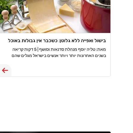
בישול ואפייה ללא גלוטן: כשכבר אין גבולות באוכל
מאת: טליה יוסף מנהלת סדנאות וסושף | 5 דקות קריאה
בשנים האחרונות יותר ויותר אנשים בישראל מגלים שהם
צריכים, או רוצים, לחיות ללא גלוטן. חלקם מאובחנים כחולי
צליאק, אחרים סובלים