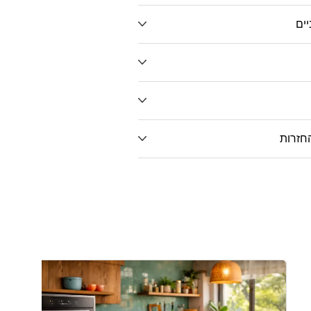
יים
חזרות