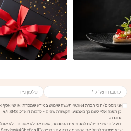
אימייל
טלפון נייד
אני מסכים/ה כי חברת 4Chef תעשה שימוש במידע שמסרתי או שייאסף אודותיי לצרכים סטטיסטיים, עסקיים ושיווקיים,
וכן תפנה אליי לשם כך באמצעי תקשורת שונים – לרבות דוא״ל, SMS ו/או וואטסאפ – הכל בהתאם ל
החברה.
ידוע לי כי איני חייב/ת למסור את ההסכמה, אולם אם לא אסכים – לא אוכל
שבאפשרותי לבטל את ההסכמה בכל עת בפנייה ל־
Service@4Chef.co.il