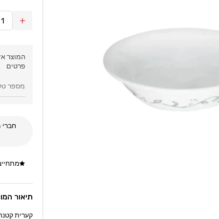
הגדל
כמות
עבור
לפתני
פרטים
untry
ttage
295ml
קורנינג
חברי מ
מתחייבי
תיאור המו
קערית קטנה