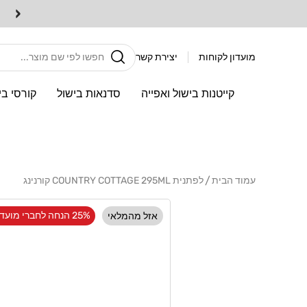
דלג
‹
לתוכן
חיפוש
מועדון לקוחות
יצירת קשר
קייטנות בישול ואפייה
סדנאות בישול
קורסי בי
עמוד הבית
לפתנית COUNTRY COTTAGE 295ML קורנינג
דלג
לפרטי
25% הנחה לחברי מועדון
אזל מהמלאי
המוצר