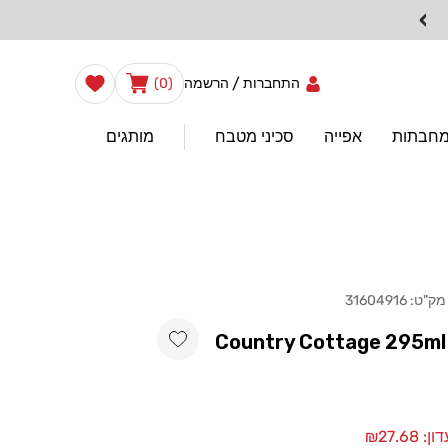
›
0
הרשימה
/
עֲגָלָה
התחברות
הרשמה
(0)
שלי
פריטים
מחבתות
אפייה
סכיני מטבח
מותגים
מק"ט:
31604916
Add wishlist
לפתנית Country Cottage 295ml
₪27.68