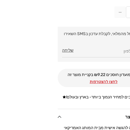
הקטנת
כמות
עבור
ת
לפתנית
המוצר אזל מהמלאי, לקבלת עדכון בSMS השאירו
Country
Co
Cottage
Co
שליחה
295ml
קורנינג
ועדון חוסכים ₪
9.22
בקניית מוצר זה
לחצו להצטרפות
ם למחיר הנמוך ביותר- בארץ ובעולם!
צר
 להגשה אישית
מבית המותג האמריקאי