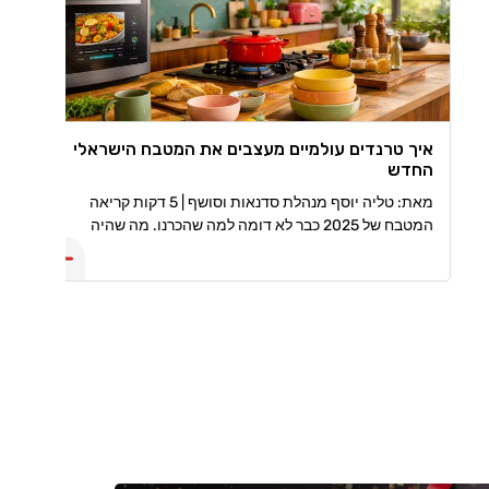
איך טרנדים עולמיים מעצבים את המטבח הישראלי
החדש
מאת: טליה יוסף מנהלת סדנאות וסושף | 5 דקות קריאה
המטבח של 2025 כבר לא דומה למה שהכרנו. מה שהיה
פעם, פונקציונלי בלבד הפך למרחב עיצובי, טכנולוגי ואישי
שמספר סיפור