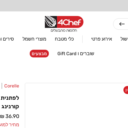
מתחייבים למחירים הנמוכים ביותר! בארץ ובעולם
שול
אירוע פרטי
כלי מטבח
מוצרי חשמל
סירים ו
שוברים ו Gift Card
מבצעים
Corelle
מוֹכֵר:
קורנינג
מחיר
36.90 ₪
רגיל
מחיר למועדון: 