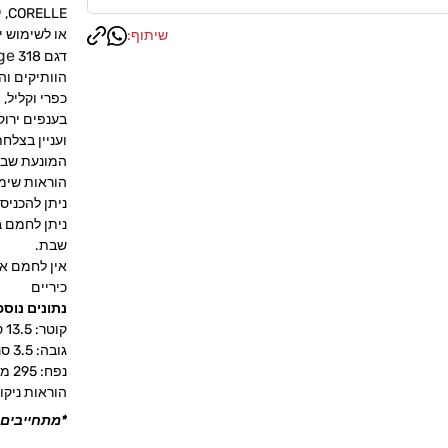
LE
או לשימוש יו
שיתוף:
ge
דגם
הוותיקים וה
כפרי וקליל,
בענפים ירוק
ועניין בצלח
המונעת שברי
הוראות שימ
ניתן להכניס
ניתן לחמם ב
שבת.
אין לחמם את
כיריים
נתונים נוספ
קוטר: 13.5 סנטימטר
גובה: 3.5 סנטימטר
נפח: 295 מיליליטר
הוראות ניקו
*מתחייבים 