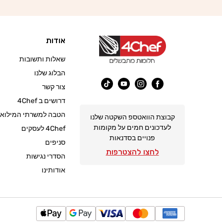
אודות
שאלות ותשובות
הבלוג שלנו
צור קשר
פייסבוק
אינסטגרם
יוטיוב
טיק
דרושים ב 4Chef
טוק
הטבה למשרתי המילואי
קבוצת הוואטספ השקטה שלנו
לעדכונים חמים על מקומות
4Chef לעסקים
פנויים בסדנאות
סניפים
לחצו להצטרפות
הסדרי נגישות
אודותינו
שיטות