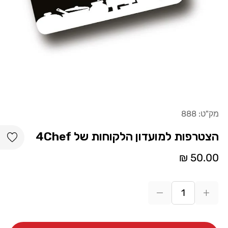
מק"ט:
888
list
הצטרפות למועדון הלקוחות של 4Chef
מחיר
50.00 ₪
רגיל
הגדל
הקטנת
כמות
כמות
עבור
עבור