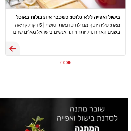
בישול ואפייה ללא גלוטן: כשכבר אין גבולות באוכל
מאת: טליה יוסף מנהלת סדנאות וסושף | 5 דקות קריאה
בשנים האחרונות יותר ויותר אנשים בישראל מגלים שהם
צריכים, או רוצים, לחיות ללא גלוטן. חלקם מאובחנים
כחולי צליאק, אחרים סובלים